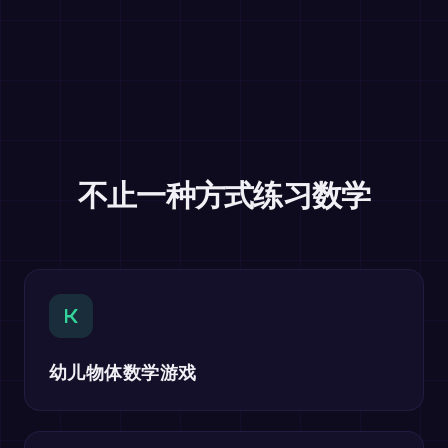
不止一种方式练习数学
K
幼儿物体数学游戏