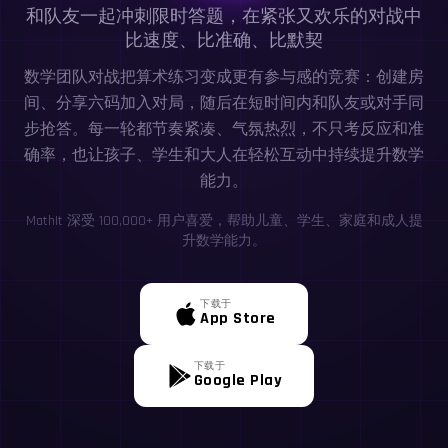
和队友一起冲刺限时答题，在紧张又欢乐的对战中
比速度、比准确、比默契
数学团队对战把算术练习变成更有参与感的竞赛：创建房
间、分享六码加入对局，随后在短时间内和队友或对手同
步抢答。每一轮都节奏紧凑、气氛热烈，不只考反应和准
确率，也让孩子、学生和大人在轻松互动中持续提升数学
能力。
MathIt 深受 100,000+ 用户喜爱，帮助儿童、学生、家庭和成人提
升数学能力。
下载于
App Store
下载于
Google Play