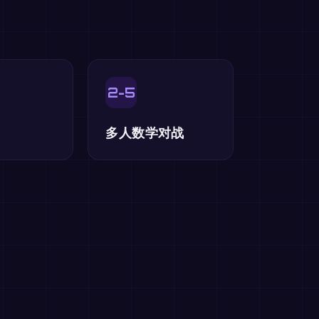
2-5
多人数学对战