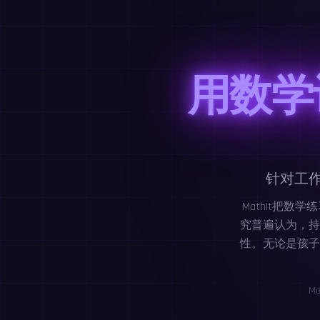
用数学
针对工
MathIt把
究普遍认为，持
性。无论是孩子
M