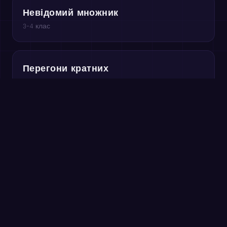
Невідомий множник
3–4 клас
Перегони кратних
3–5 клас
Грайте безкоштовно в браузері →
Спробуйте зараз: хвилинне