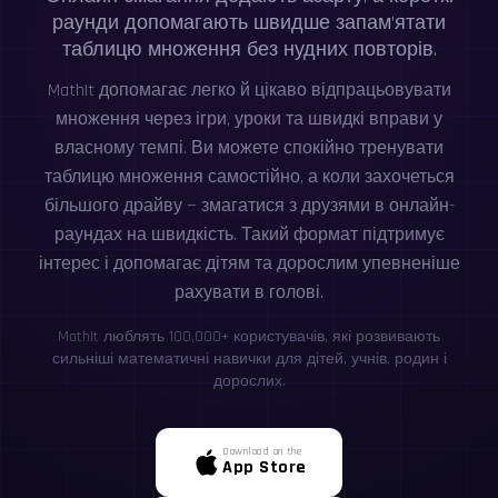
раунди допомагають швидше запам’ятати
таблицю множення без нудних повторів.
MathIt допомагає легко й цікаво відпрацьовувати
множення через ігри, уроки та швидкі вправи у
власному темпі. Ви можете спокійно тренувати
таблицю множення самостійно, а коли захочеться
більшого драйву — змагатися з друзями в онлайн-
раундах на швидкість. Такий формат підтримує
інтерес і допомагає дітям та дорослим упевненіше
рахувати в голові.
MathIt люблять 100,000+ користувачів, які розвивають
сильніші математичні навички для дітей, учнів, родин і
дорослих.
Download on the
App Store