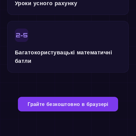
Уроки усного рахунку
2-5
Багатокористувацькі математичні
батли
Грайте безкоштовно в браузері