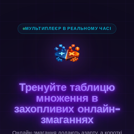
МУЛЬТИПЛЕЄР В РЕАЛЬНОМУ ЧАСІ
Тренуйте таблицю
множення в
захопливих онлайн-
змаганнях
Онлайн-змагання додають азарту, а короткі