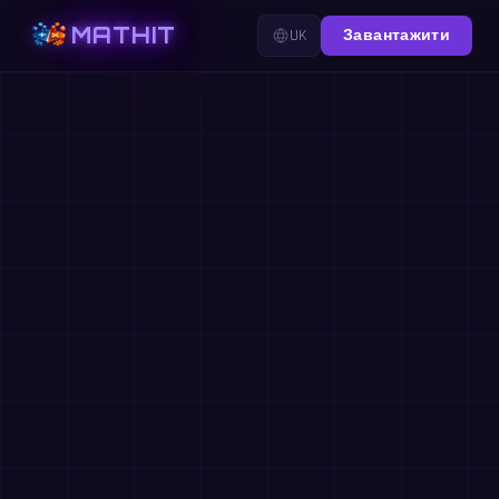
MATHIT
UK
Завантажити