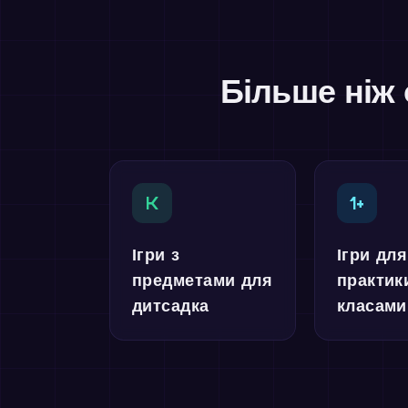
Більше ніж 
K
1+
Ігри з
Ігри для
предметами для
практик
дитсадка
класами