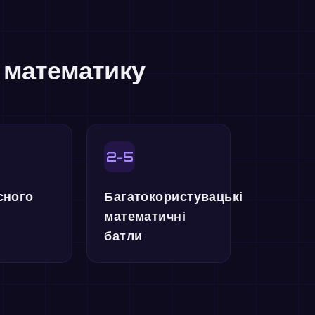
и математику
2-5
сного
Багатокористувацькі
математичні
батли