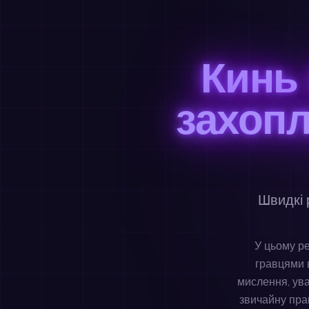
Кинь
захоп
Швидкі 
У цьому ре
гравцями 
мислення, ува
звичайну пра