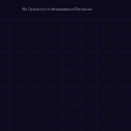
Як Грати
Games
Можливості
Питання