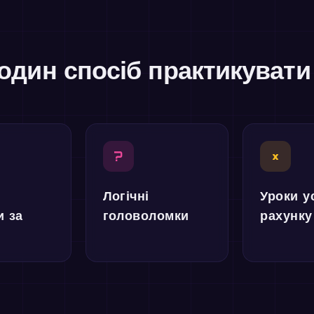
один спосіб практикуват
?
×
Логічні
Уроки у
и за
головоломки
рахунку