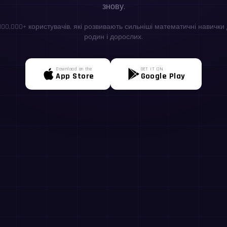
знову.
100,000+ користувачів, які розвивають сильніші математичні навички д
родин і дорослих.
Download on the
GET IT ON
App Store
Google Play