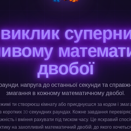
 виклик суперни
ливому математ
двобої
раунди, напруга до останньої секунди та справжн
змагання в кожному математичному двобої.
жимі ти створюєш кімнату або приєднуєшся за кодом і змаг
в коротких 30-секундних раундах. Кожне завдання перевіряє
жність і вміння рахувати під тиском часу. Це яскравий спос
ктику на захопливий математичний двобій, до якого хочетьс