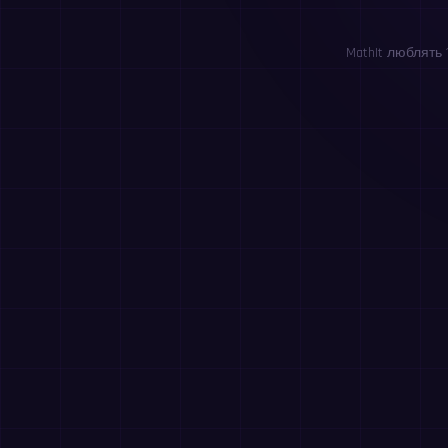
MathIt люблять 