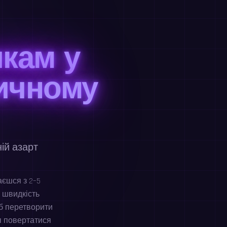
кам у
ичному
ій азарт
аєшся з 2–5
 швидкість
іб перетворити
я повертатися