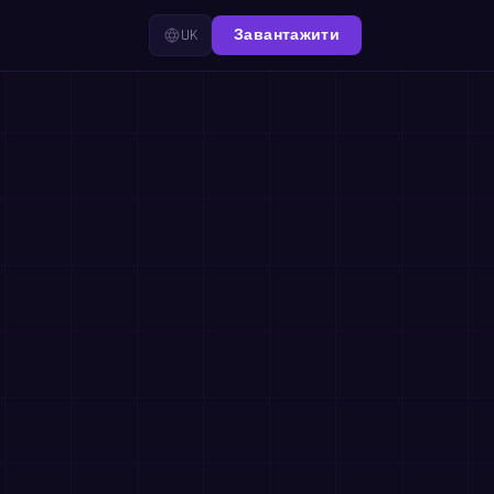
UK
Завантажити