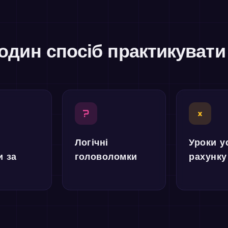
один спосіб практикуват
?
×
Логічні
Уроки у
и за
головоломки
рахунку