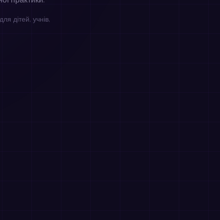
ної практики.
ля дітей, учнів,