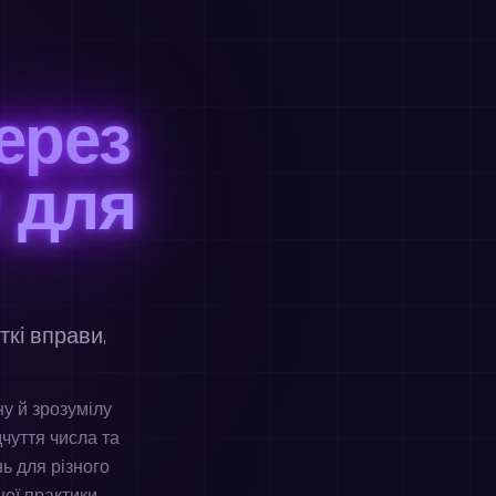
ерез
 для
кі вправи,
у й зрозумілу
дчуття числа та
нь для різного