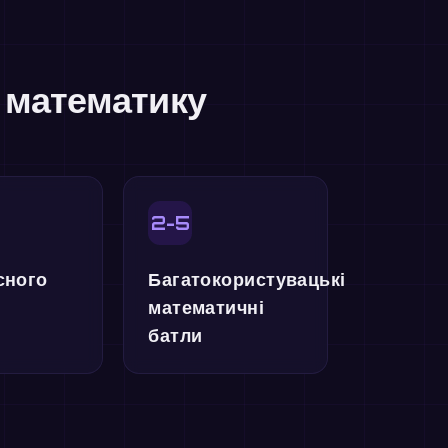
и математику
2-5
сного
Багатокористувацькі
математичні
батли