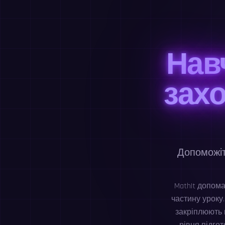
Нав
зах
Допоможіт
MathIt допом
частину уроку.
закріплюють н