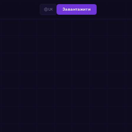
UK
Завантажити