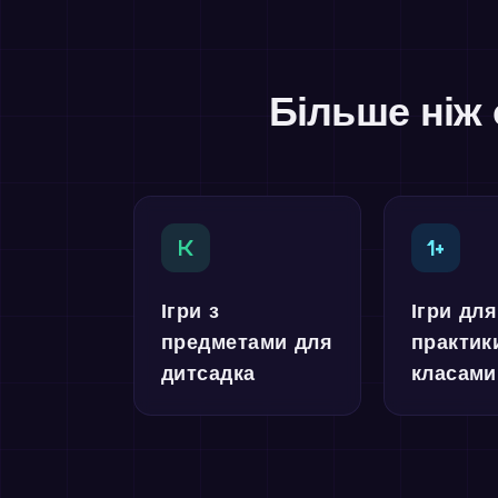
Більше ніж 
K
1+
Ігри з
Ігри для
предметами для
практик
дитсадка
класами