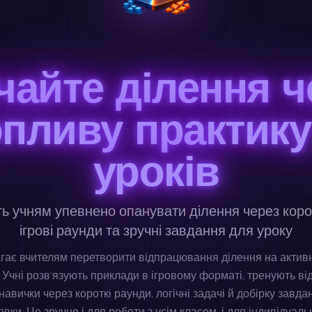
чайте ділення ч
опливу практику
уроків
ь учням упевнено опанувати ділення через корот
ігрові раунди та зручні завдання для уроку
агає вчителям перетворити відпрацювання ділення на активн
 Учні розв’язують приклади в ігровому форматі, тренують ві
авички через короткі раунди, логічні задачі й добірку завда