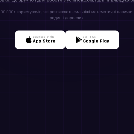
овки. Це зручно і для роботи з усім класом, і для індивідуаль
100,000+ користувачів, які розвивають сильніші математичні навички д
родин і дорослих.
Download on the
GET IT ON
App Store
Google Play