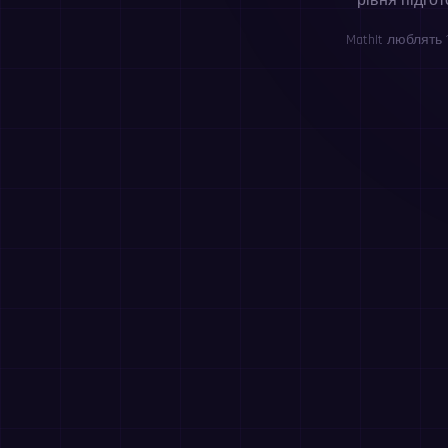
рівня підгот
MathIt люблять 