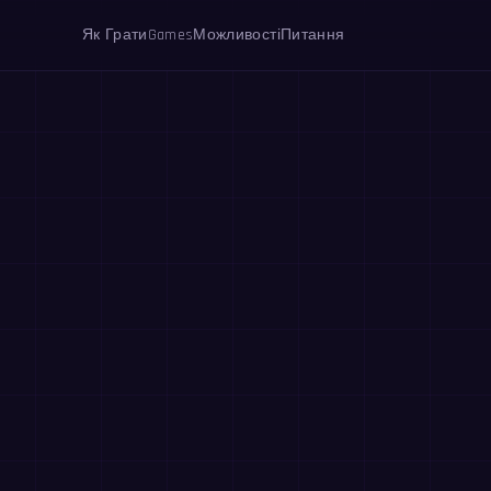
Як Грати
Games
Можливості
Питання