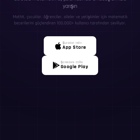
yarışın
MathIt, çocuklar, öğrenciler, aileler ve yetişkinler için matematik
becerilerini güçlendiren 100,000+ kullanıcı tarafından seviliyor.
Şuradan indir:
App Store
ŞURADAN EDİN:
Google Play