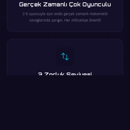
Gerçek Zamanlı Çok Oyunculu
2-5 oyuncuyla aynı anda gerçek zamanlı matematik
savaşlarında yarışın. Her milisaniye önemli!
3 Zorluk Seviyesi
Kolay, Orta ve Zor modlar — temel toplamadan çarpma ve
bölme ile karışık işlemlere kadar.