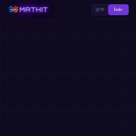
MATHIT
TR
İndir