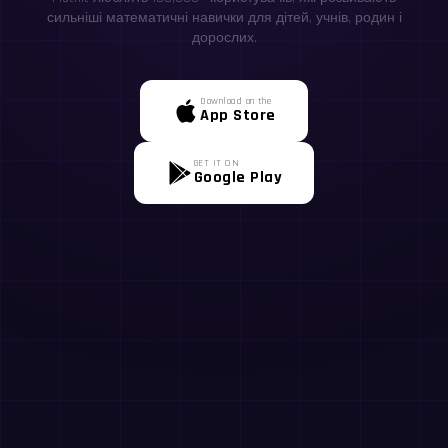
сильніші математичні навички для дітей, учнів, родин і
дорослих.
Download on the
App Store
GET IT ON
Google Play