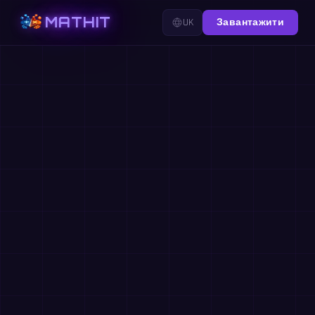
MATHIT
UK
Завантажити