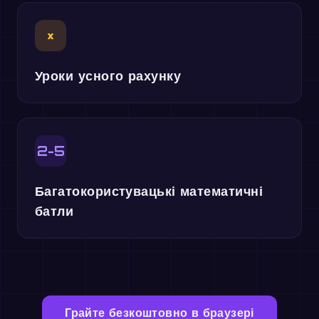
×
Уроки усного рахунку
2-5
Багатокористувацькі математичні
батли
Грайте безкоштовно в браузері