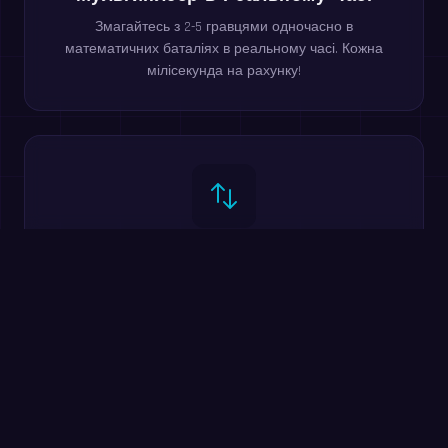
Змагайтесь з 2-5 гравцями одночасно в
математичних баталіях в реальному часі. Кожна
мілісекунда на рахунку!
3 Рівні Складності
Легкий, Середній та Важкий — від простого
додавання до змішаних дій з множенням та
діленням.