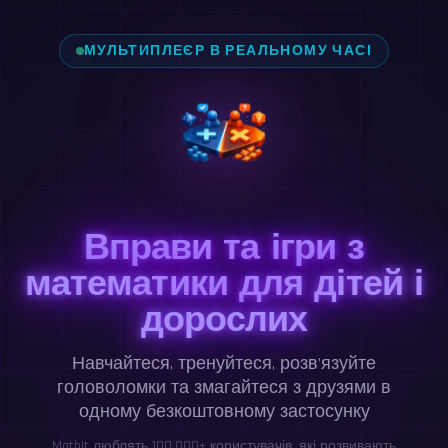
МУЛЬТИПЛЕЄР В РЕАЛЬНОМУ ЧАСІ
Вправи та ігри з
математики для дітей і
дорослих
Навчайтеся, тренуйтеся, розв’язуйте
головоломки та змагайтеся з друзями в
одному безкоштовному застосунку
MathIt люблять 100,000+ користувачів, які розвивають