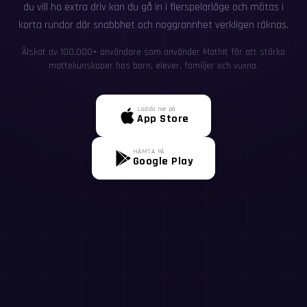
du vill ha extra driv kan du gå in i flerspelarläge och mötas i
korta rundor där snabbhet och noggrannhet verkligen räknas.
Älskat av 100,000+ användare som använder MathIt för att stärka
mattekunskaper hos barn, elever, familjer och vuxna.
Ladda ner på
App Store
HÄMTA PÅ
Google Play