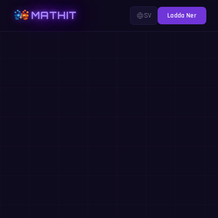
MATHIT
SV
Ladda Ner