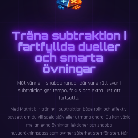
Träna subtraktion i
fartfyllda dueller
och smarta
övningar
Möt vänner i snabba rundor där varje rätt svar i
subtraktion ger tempo, fokus och extra lust att
fortsätta.
Med MathIt blir träning i subtraktion både rolig och effektiv,
oavsett om du vill spela själv eller utmana andra. Du kan växla
mellan egna övningar, lektioner och snabba
huvudräkningspass som bygger säkerhet steg för steg. När