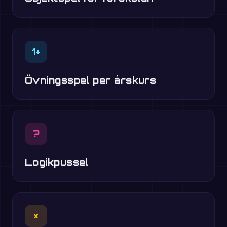
1+
Övningsspel per årskurs
?
Logikpussel
×