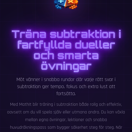
Träna subtraktion i
fartfyllda dueller
och smarta
övningar
Möt vänner i snabba rundor där varje rätt svar i
subtraktion ger tempo, fokus och extra lust att
fortsätta.
Med MathIt blir träning i subtraktion både rolig och effektiv,
oavsett om du vill spela själv eller utmana andra. Du kan växla
mellan egna övningar, lektioner och snabba
huvudräkningspass som bygger säkerhet steg för steg. När