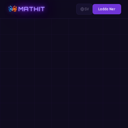
MATHIT
SV
Ladda Ner