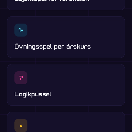
1+
Övningsspel per årskurs
?
Logikpussel
×