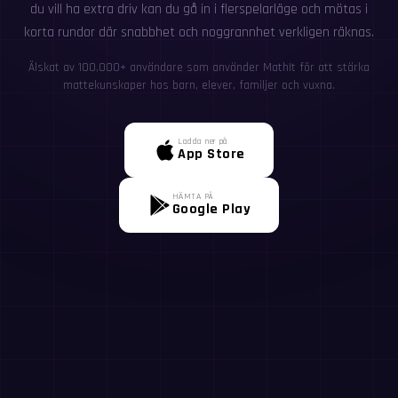
du vill ha extra driv kan du gå in i flerspelarläge och mötas i
korta rundor där snabbhet och noggrannhet verkligen räknas.
Älskat av 100,000+ användare som använder MathIt för att stärka
mattekunskaper hos barn, elever, familjer och vuxna.
Ladda ner på
App Store
HÄMTA PÅ
Google Play