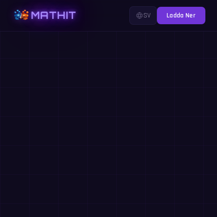
MATHIT
SV
Ladda Ner