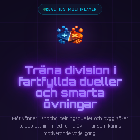
REALTIDS-MULTIPLAYER
Träna division i
fartfyllda dueller
och smarta
övningar
Möt vänner i snabba delningsdueller och bygg säker
taluppfattning med roliga övningar som känns
motiverande varje gång.