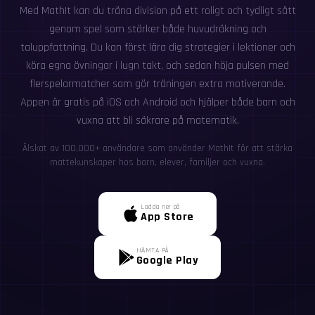
Med MathIt kan du träna division på ett roligt och tydligt sätt
genom spel som stärker både huvudräkning och
taluppfattning. Du kan först lära dig strategier i lektioner och
köra egna övningar i lugn takt, och sedan höja pulsen med
flerspelarmatcher som gör träningen extra motiverande.
Appen är gratis på iOS och Android och hjälper både barn och
vuxna att bli säkrare på matematik.
Älskat av 100,000+ användare som använder MathIt för att stärka
mattekunskaper hos barn, elever, familjer och vuxna.
Ladda ner på
App Store
HÄMTA PÅ
Google Play