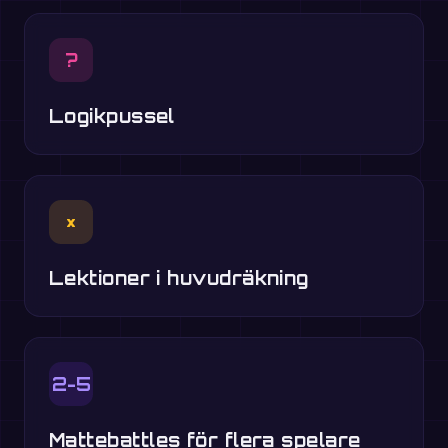
?
Logikpussel
×
Lektioner i huvudräkning
2-5
Mattebattles för flera spelare