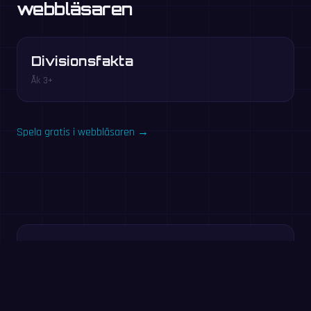
webbläsaren
Divisionsfakta
Åk 3+
Spela gratis i webbläsaren →
Testa nu: 60-
sekundersövning
Svara på så många tal du kan på 60 sekunder. Ingen