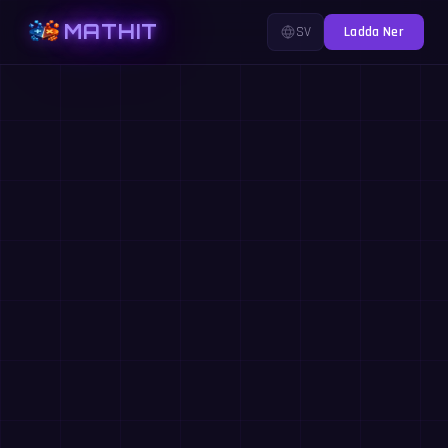
MATHIT
SV
Ladda Ner