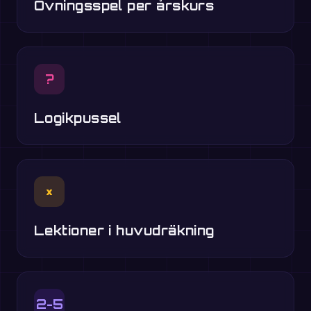
Övningsspel per årskurs
?
Logikpussel
×
Lektioner i huvudräkning
2-5