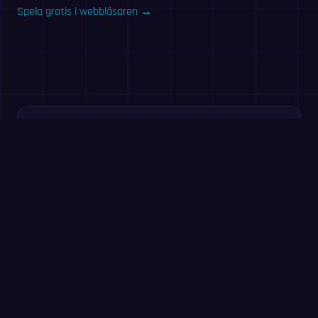
Spela gratis i webbläsaren →
Testa nu: 60-
sekundersövning
Svara på så många tal du kan på 60 sekunder. Ingen
registrering — samma övning som i MathIt-appen.
Starta