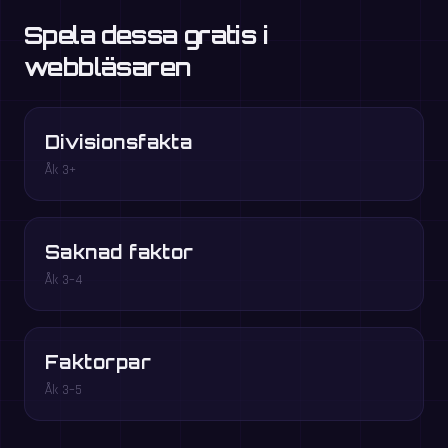
Spela dessa gratis i
webbläsaren
Divisionsfakta
Åk 3+
Saknad faktor
Åk 3–4
Faktorpar
Åk 3–5