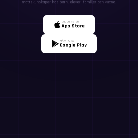
mattekunskaper hos barn, elever, familjer och vuxna.
Ladda ner på
App Store
HÄMTA PÅ
Google Play