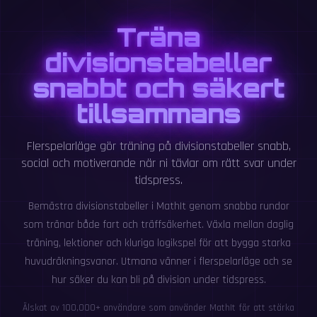
Träna
divisionstabeller
snabbt och säkert
tillsammans
Flerspelarläge gör träning på divisionstabeller snabb,
social och motiverande när ni tävlar om rätt svar under
tidspress.
Bemästra divisionstabeller i MathIt genom snabba rundor
som tränar både fart och träffsäkerhet. Växla mellan daglig
träning, lektioner och kluriga logikspel för att bygga starka
huvudräkningsvanor. Utmana vänner i flerspelarläge och se
hur säker du kan bli på division under tidspress.
Älskat av 100,000+ användare som använder MathIt för att stärka