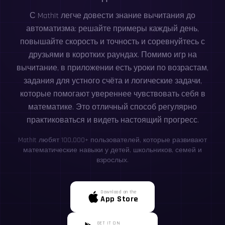
С MathIt легче довести знание вычитания до
автоматизма: решайте примеры каждый день,
повышайте скорость и точность и соревнуйтесь с
друзьями в коротких раундах. Помимо игр на
вычитание, в приложении есть уроки по возрастам,
задания для устного счёта и логические задачи,
которые помогают увереннее чувствовать себя в
математике. Это отличный способ регулярно
практиковаться и видеть настоящий прогресс.
MathIt любят 100,000+ пользователей, которые развивают
математические навыки у детей, школьников, семей и
взрослых.
Download on the
App Store
GET IT ON