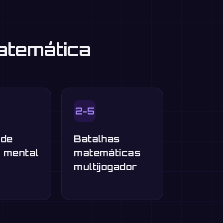
atemática
2-5
 de
Batalhas
o mental
matemáticas
multijogador