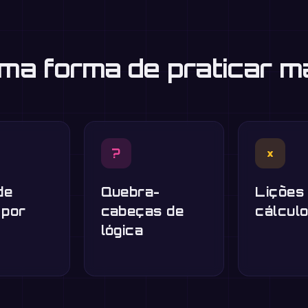
uma forma de praticar m
?
×
de
Quebra-
Lições
 por
cabeças de
cálcul
lógica