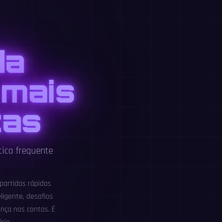
da
 mais
tas
tica frequente
partidas rápidas
ligente, desafios
nça nas contas. É