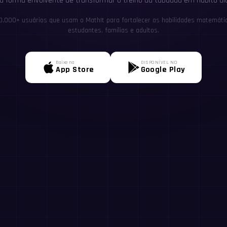
 forma envolvente de transformar o treino da tabuada em hábito diá
0,000+ usuários que usam o MathIt para fortalecer as habilidades matemátic
estudantes, famílias e adultos.
Baixe na
DISPONÍVEL NO
App Store
Google Play