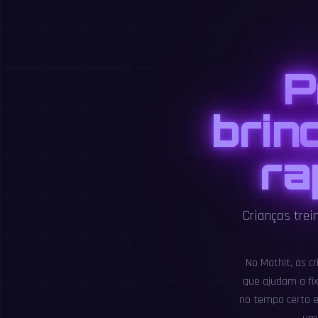
P
brin
ra
Crianças trei
No MathIt, as c
que ajudam a fix
no tempo certo e