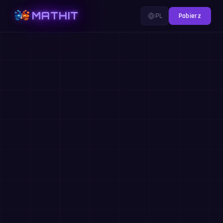
MATHIT
PL
Pobierz