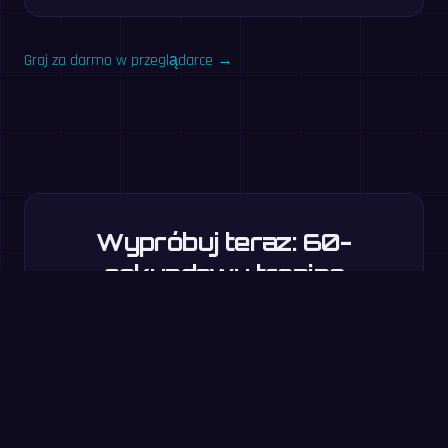
Graj za darmo w przeglądarce →
Wypróbuj teraz: 60-
sekundowy trening
Odpowiedz na jak najwięcej pytań w 60 sekund. Bez
rejestracji — to ten sam trening co w aplikacji MathIt.
Start