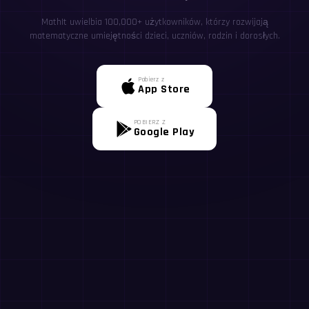
MathIt uwielbia 100,000+ użytkowników, którzy rozwijają
matematyczne umiejętności dzieci, uczniów, rodzin i dorosłych.
Pobierz z
App Store
POBIERZ Z
Google Play