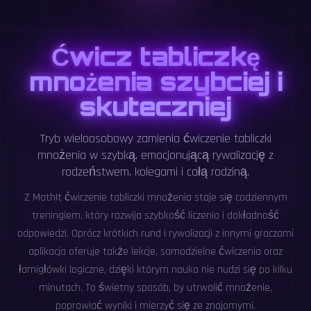
Ćwicz tabliczkę
mnożenia szybciej i
skuteczniej
Tryb wieloosobowy zamienia ćwiczenie tabliczki
mnożenia w szybką, emocjonującą rywalizację z
rodzeństwem, kolegami i całą rodziną.
Z MathIt ćwiczenie tabliczki mnożenia staje się codziennym
treningiem, który rozwija szybkość liczenia i dokładność
odpowiedzi. Oprócz krótkich rund i rywalizacji z innymi graczami
aplikacja oferuje także lekcje, samodzielne ćwiczenia oraz
łamigłówki logiczne, dzięki którym nauka nie nudzi się po kilku
minutach. To świetny sposób, by utrwalić mnożenie,
poprawiać wyniki i mierzyć się ze znajomymi.