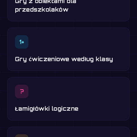
Gry z obiektami dla
przedszkolaków
1+
Gry ćwiczeniowe według klasy
?
Łamigłówki logiczne