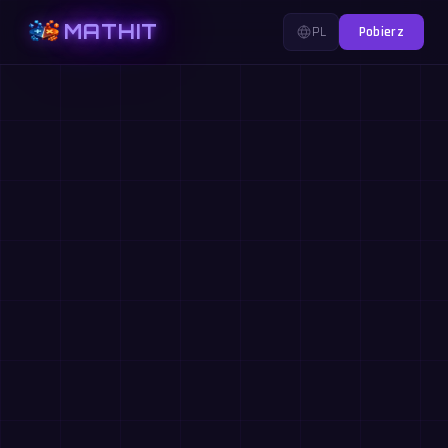
MATHIT
PL
Pobierz