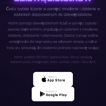
Ćwicz szybkie liczenie w pamięci, mnożenie i dzielenie w
zadaniach dopasowanych do dziewięciolatków.
MathIt pomaga dziewięciolatkom liczyć w pamięci szybciej i
pewniej dzięki krótkim, angażującym zadaniom z mnożenia,
dzielenia, dodawania i odejmowania. Dziecko trenuje ważne
umiejętności dla tego wieku we własnym tempie, a różne
tryby gry sprawiają, że codzienna praktyka naprawdę wciąga.
MathIt uwielbia 100,000+ użytkowników, którzy rozwijają
matematyczne umiejętności dzieci, uczniów, rodzin i dorosłych.
Pobierz z
App Store
POBIERZ Z
Google Play