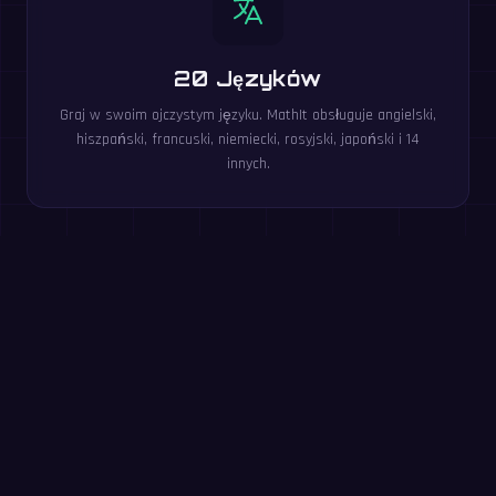
20 Języków
Graj w swoim ojczystym języku. MathIt obsługuje angielski,
hiszpański, francuski, niemiecki, rosyjski, japoński i 14
innych.
Zagraj w nie za darmo w
przeglądarce