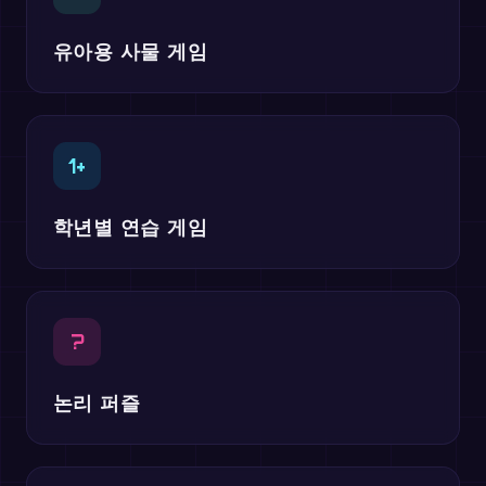
유아용 사물 게임
1+
학년별 연습 게임
?
논리 퍼즐