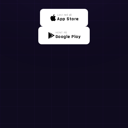
Last ned på
App Store
HENT PÅ
Google Play