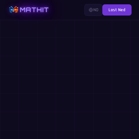
MATHIT
NO
Last Ned