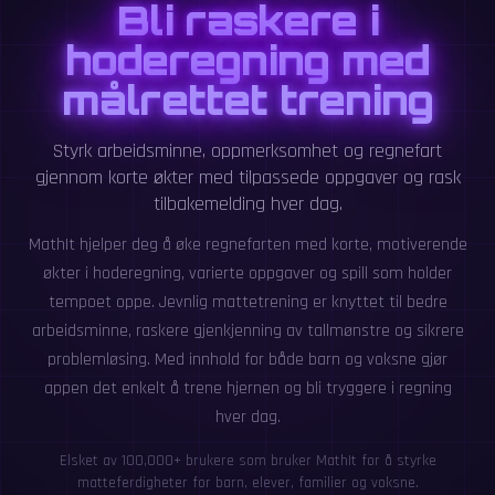
Bli raskere i
hoderegning med
målrettet trening
Styrk arbeidsminne, oppmerksomhet og regnefart
gjennom korte økter med tilpassede oppgaver og rask
tilbakemelding hver dag.
MathIt hjelper deg å øke regnefarten med korte, motiverende
økter i hoderegning, varierte oppgaver og spill som holder
tempoet oppe. Jevnlig mattetrening er knyttet til bedre
arbeidsminne, raskere gjenkjenning av tallmønstre og sikrere
problemløsing. Med innhold for både barn og voksne gjør
appen det enkelt å trene hjernen og bli tryggere i regning
hver dag.
Elsket av 100,000+ brukere som bruker MathIt for å styrke
matteferdigheter for barn, elever, familier og voksne.