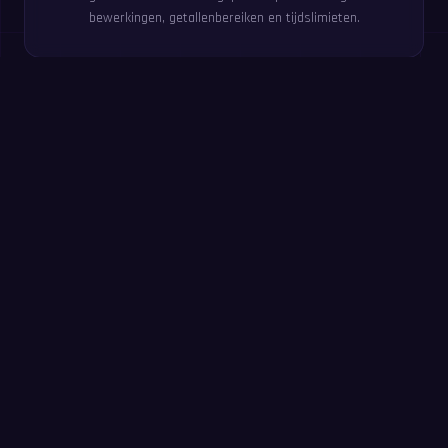
bewerkingen, getallenbereiken en tijdslimieten.
Probeer het nu: 60-
seconden-oefening
Beantwoord zoveel mogelijk sommen in 60 seconden.
Zonder registratie — dezelfde oefening als in de MathIt-
app.
Start