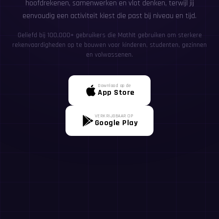
hoofdrekenen, samenwerken en vlot denken, terwijl jij
eenvoudig een activiteit kiest die past bij niveau en tijd.
Geliefd bij 100,000+ gebruikers die MathIt gebruiken om sterkere
rekenvaardigheden op te bouwen voor kinderen, studenten, gezinnen
en volwassenen.
Download op de
App Store
VERKRIJGBAAR OP
Google Play