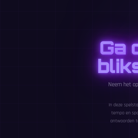
Ga d
bli
Neem het op 
In deze spelst
tempo en spa
antwoorden te