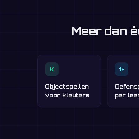
Meer dan é
K
1+
Objectspellen
Oefens
voor kleuters
per lee