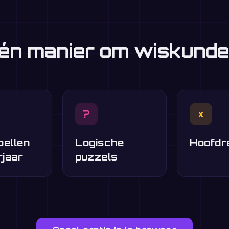
én manier om wiskunde
?
×
pellen
Logische
Hoofdr
rjaar
puzzels