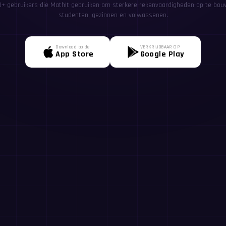
00+ gebruikers die MathIt gebruiken om sterkere rekenvaardigheden op te bou
studenten, gezinnen en volwassenen.
Download op de
VERKRIJGBAAR OP
App Store
Google Play