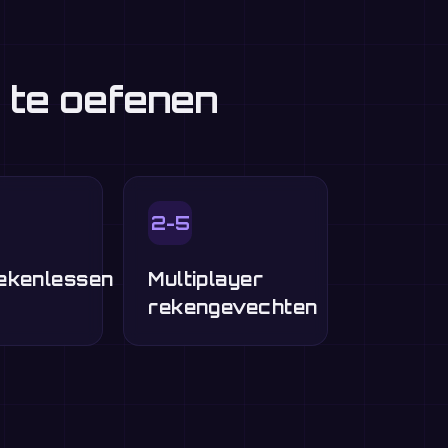
 te oefenen
2-5
ekenlessen
Multiplayer
rekengevechten