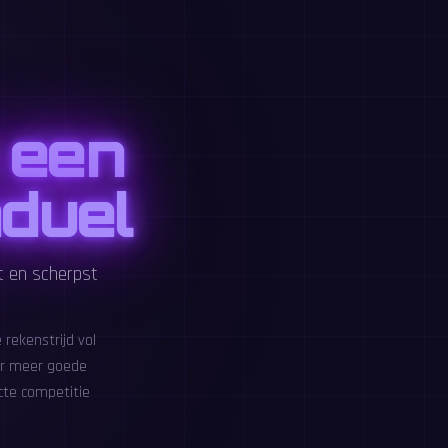
n een
duel
t en scherpst
rekenstrijd vol
er meer goede
cte competitie