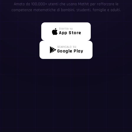
Amato da 100,000+ utenti che usano MathIt per rafforzare le
competenze matematiche di bambini, studenti, famiglie e adulti.
Scarica su
App Store
SCARICALO SU
Google Play