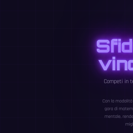
Sfi
vinc
Competi in t
Con la modalità 
gara di matemat
mentale, renden
migl