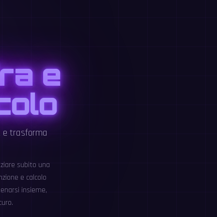
ra e
lcolo
e e trasforma
iziare subito una
zione e calcolo
lenarsi insieme,
curo.