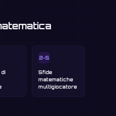
 matematica
2-5
 di
Sfide
o
matematiche
e
multigiocatore