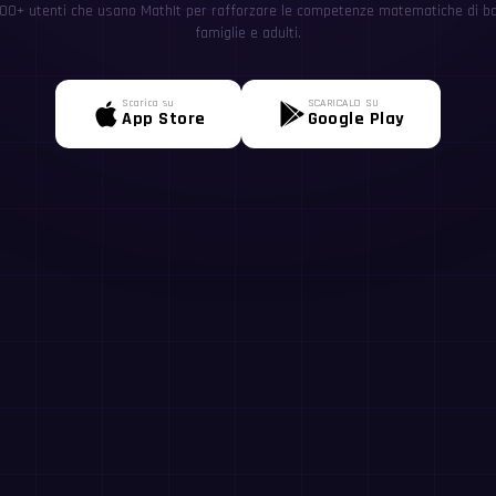
0+ utenti che usano MathIt per rafforzare le competenze matematiche di ba
famiglie e adulti.
Scarica su
SCARICALO SU
App Store
Google Play