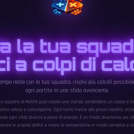
da la tua squad
i a colpi di ca
empo reale con la tua squadra, risolvi più calcoli possibil
ogni partita in una sfida avvincente.
a squadre di MathIt puoi creare una stanza, condividere un codice e in
ica veloce e coinvolgente. Ogni turno mette alla prova rapidità, atten
do ogni sfida diversa e piena di energia. È un modo divertente per al
iorare le proprie abilità e vivere la competizione in modo semplice e si