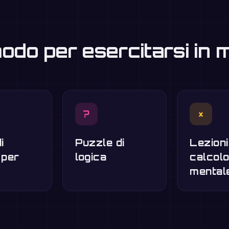
modo per esercitarsi in
?
×
i
Puzzle di
Lezioni
 per
logica
calcol
mental