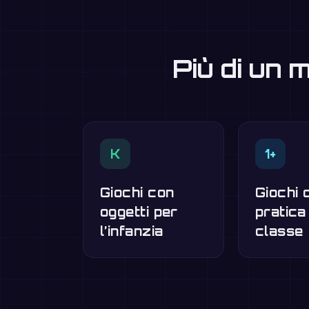
Più di un 
K
1+
Giochi con
Giochi d
oggetti per
pratica
l’infanzia
classe