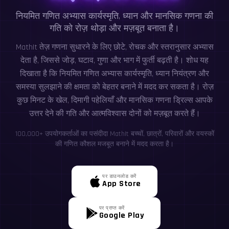
नियमित गणित अभ्यास कार्यस्मृति, ध्यान और मानसिक गणना की
गति को रोज़ थोड़ा और मज़बूत बनाता है।
MathIt तेज़ गणना सुधारने के लिए छोटे, रोचक और स्तरानुसार अभ्यास
देता है, जिससे जोड़, घटाव, गुणा और भाग में फुर्ती बढ़ती है। शोध यह
दिखाता है कि नियमित गणित अभ्यास कार्यस्मृति, ध्यान नियंत्रण और
समस्या सुलझाने की क्षमता को बेहतर बनाने में मदद कर सकता है। रोज़
कुछ मिनट के खेल, दिमागी पहेलियाँ और मानसिक गणना ड्रिल्स आपके
उत्तर देने की गति और आत्मविश्वास दोनों को मज़बूत करते हैं।
100,000+ उपयोगकर्ताओं का पसंदीदा MathIt बच्चों, छात्रों, परिवारों और वयस्कों
की गणित कौशल मजबूत बनाने में मदद करता है।
पर डाउनलोड करें
App Store
पर प्राप्त करें
Google Play