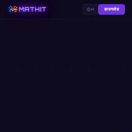
MATHIT
HI
डाउनलोड