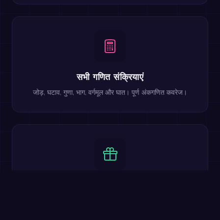
सभी गणित संक्रियाएं
जोड़, घटाव, गुणा, भाग, वर्गमूल और घात। पूर्ण अंकगणित कवरेज।
100% मुफ्त
सभी मुख्य सुविधाएं मुफ्त हैं। मल्टीप्लेयर लड़ाई, कठिनाई स्तर, लीडरबोर्ड
और 20 भाषाएं शामिल।