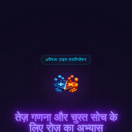
रीयल-टाइम मल्टीप्लेयर
तेज़ गणना और चुस्त सोच के
लिए रोज़ का अभ्यास