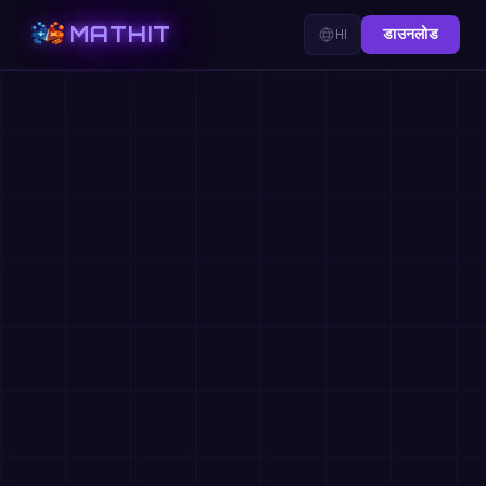
MATHIT
HI
डाउनलोड