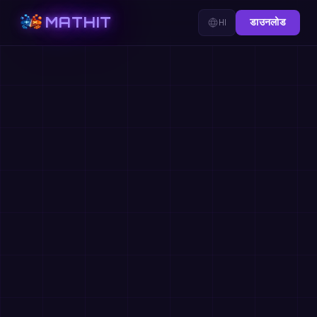
MATHIT
HI
डाउनलोड