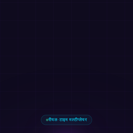
रीयल-टाइम मल्टीप्लेयर