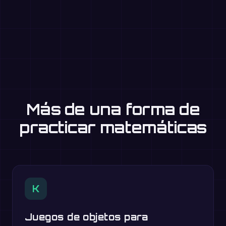
Más de una forma de
practicar matemáticas
K
Juegos de objetos para