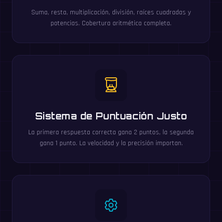
Suma, resta, multiplicación, división, raíces cuadradas y
potencias. Cobertura aritmética completa.
Sistema de Puntuación Justo
La primera respuesta correcta gana 2 puntos, la segunda
gana 1 punto. La velocidad y la precisión importan.