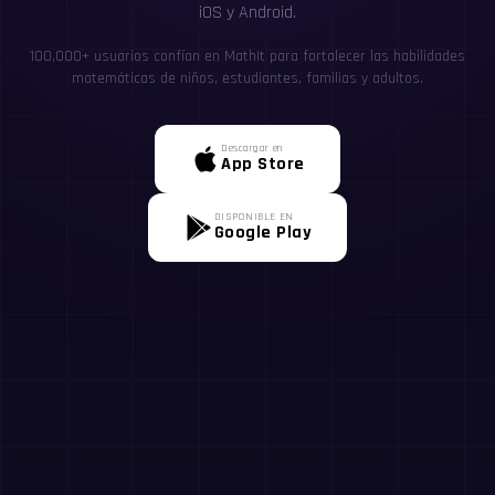
iOS y Android.
100,000+ usuarios confían en MathIt para fortalecer las habilidades
matemáticas de niños, estudiantes, familias y adultos.
Descargar en
App Store
DISPONIBLE EN
Google Play