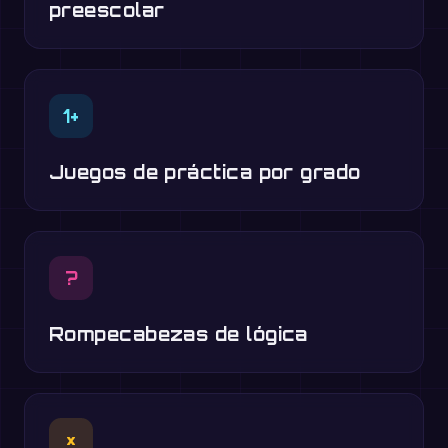
preescolar
1+
Juegos de práctica por grado
?
Rompecabezas de lógica
×