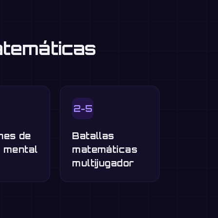
atemáticas
2-5
nes de
Batallas
o mental
matemáticas
multijugador