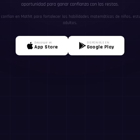
oportunidad para ganar confianza con las restas.
confían en MathIt para fortalecer las habilidades matemáticas de niños, estu
adultos.
Descargar en
DISPONIBLE EN
App Store
Google Play