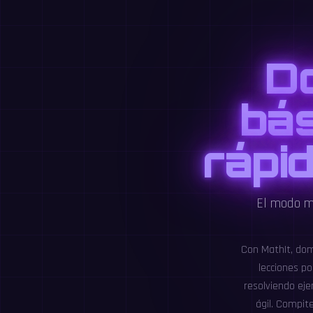
D
bás
rápid
El modo mu
Con MathIt, domi
lecciones po
resolviendo eje
ágil. Compit