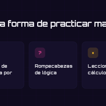
a forma de practicar m
?
×
 de
Rompecabezas
Leccio
a por
de lógica
cálcul