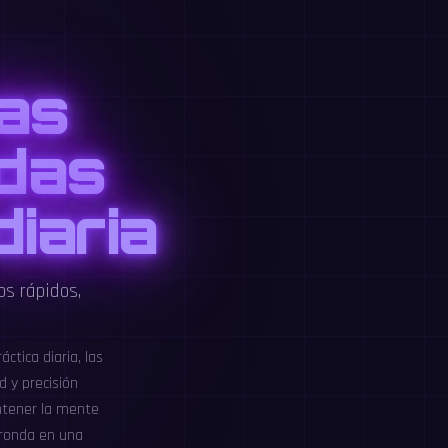
as
idas
diaria
os rápidos,
ctica diaria, las
d y precisión
antener la mente
 ronda en una