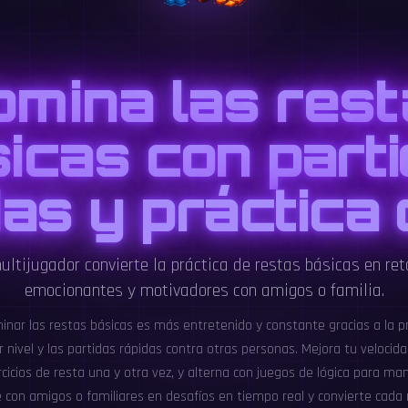
omina las rest
icas con part
as y práctica 
ltijugador convierte la práctica de restas básicas en ret
emocionantes y motivadores con amigos o familia.
nar las restas básicas es más entretenido y constante gracias a la prá
r nivel y las partidas rápidas contra otras personas. Mejora tu velocida
rcicios de resta una y otra vez, y alterna con juegos de lógica para m
e con amigos o familiares en desafíos en tiempo real y convierte cada