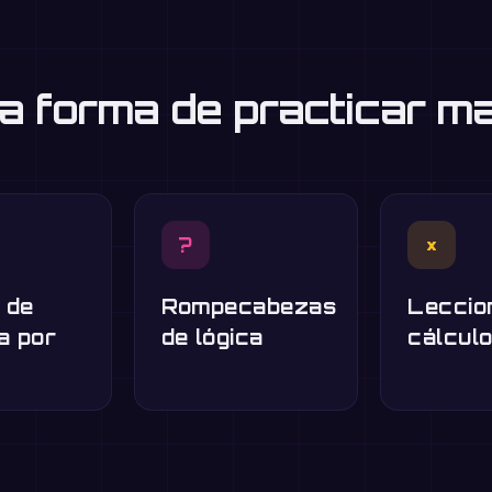
a forma de practicar m
?
×
 de
Rompecabezas
Leccio
a por
de lógica
cálcul