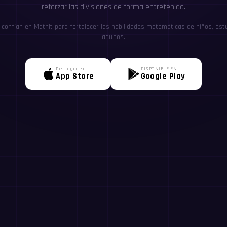
reforzar las divisiones de forma entretenida.
confían en MathIt para fortalecer las habilidades matemáticas de niños, estu
adultos.
Descargar en
DISPONIBLE EN
App Store
Google Play