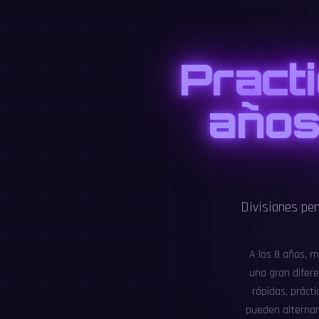
Practi
años
Divisiones pe
A los 8 años, m
una gran difere
rápidas, práct
pueden alternar 