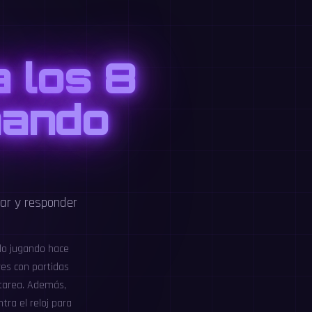
a los 8
nando
ar y responder
rlo jugando hace
res con partidas
 tarea. Además,
tra el reloj para