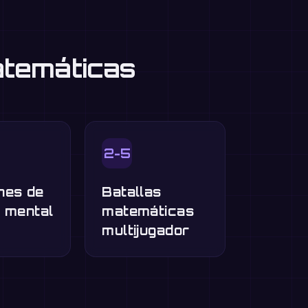
atemáticas
2-5
nes de
Batallas
o mental
matemáticas
multijugador