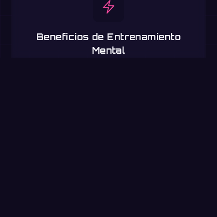
Beneficios de Entrenamiento
Mental
Mejora la velocidad de cálculo mental, la memoria de
trabajo y el procesamiento cognitivo mediante la práctica
competitiva.
Pruébalo ahora: reto de
60 segundos