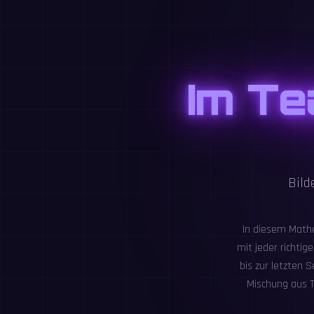
Im Te
Bild
In diesem Math
mit jeder richti
bis zur letzten
Mischung aus T