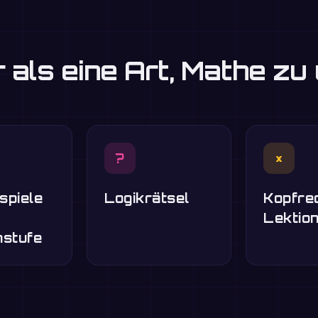
 als eine Art, Mathe zu
?
×
spiele
Logikrätsel
Kopfre
Lektio
nstufe