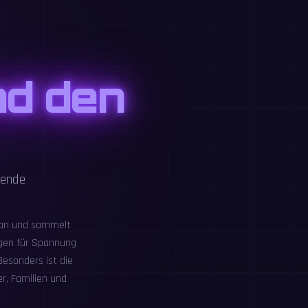
nd den
kende
 an und sammelt
rgen für Spannung
esonders ist die
r, Familien und