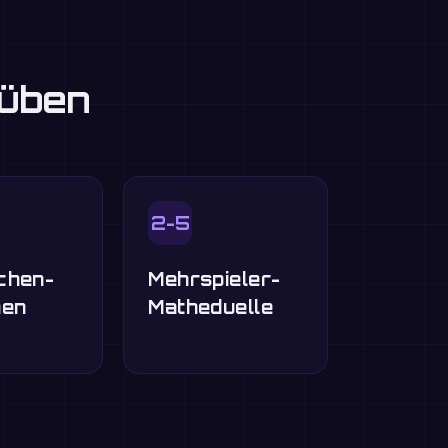
 üben
2-5
chen-
Mehrspieler-
nen
Matheduelle