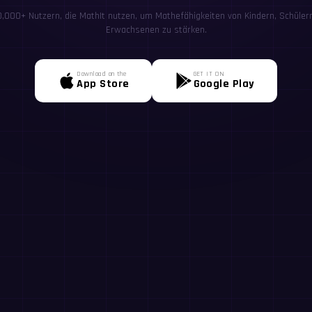
00,000+ Nutzern, die MathIt nutzen, um Mathefähigkeiten von Kindern, Schülern
Erwachsenen zu stärken.
Download on the
GET IT ON
App Store
Google Play