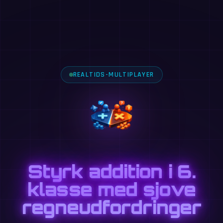
REALTIDS-MULTIPLAYER
Styrk addition i 6.
klasse med sjove
regneudfordringer