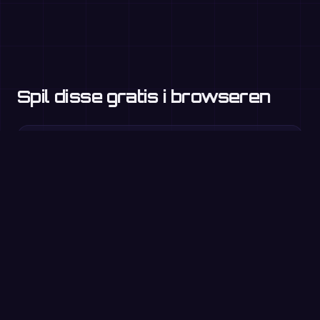
Spil disse gratis i browseren
Plus med 1-cifrede tal
1.–2. klasse
Plus med 2-cifrede tal
1.–2. klasse
Plus med veksling