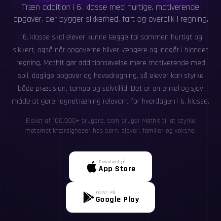
Træn addition i 6. klasse med hurtige, motiverende
opgaver, der bygger sikkerhed, fart og overblik i regning.
I 6. klasse skal elever kunne lægge tal sammen hurtigt og
sikkert, også når opgaverne bliver længere og indgår i blandet
regning. MathIt gør additionsøvelse mere motiverende med
spil, daglige opgaver og hovedregning, så elever kan styrke
både præcision, tempo og selvtillid. Det er en enkel og sjov
måde at gøre regnetræning relevant for hverdagen i 6. klasse.
Elsket af 100,000+ brugere, som bruger MathIt til at styrke
matematikfærdigheder hos børn, elever, familier og voksne.
Download på
App Store
HENT PÅ
Google Play