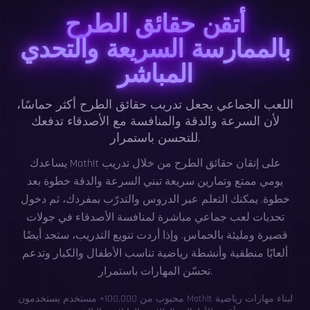
أتقن حقائق الطرح
بالممارسة السريعة والتحدي
المباشر
اللعب الجماعي يجعل تدريب حقائق الطرح أكثر حماسًا،
لأن السرعة والدقة والمنافسة مع الأصدقاء تدفعك
للتحسن باستمرار.
يساعدك MathIt على إتقان حقائق الطرح من خلال تدريب
يومي ممتع وتمارين سريعة تبني السرعة والدقة خطوة بعد
خطوة. يمكنك التعلم عبر الدروس والتدرّب بمفردك، ثم دخول
تحديات لعب جماعي مباشرة لمنافسة الأصدقاء في جولات
قصيرة ومليئة بالحماس. وإذا أردت تنويع التدريب، ستجد أيضًا
ألعابًا منطقية وأنشطة رياضية تناسب الأطفال والكبار وتدعم
تحسّن المهارات باستمرار.
محبوب من 100,000+ مستخدم يستخدمون MathIt لبناء مهارات رياضية