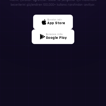
MathIt, çocuklar, öğrenciler, aileler ve yetişkinler için matematik
becerilerini güçlendiren 100,000+ kullanıcı tarafından seviliyor.
Şuradan indir:
App Store
ŞURADAN EDİN:
Google Play