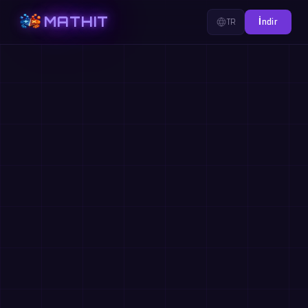
MATHIT
TR
İndir