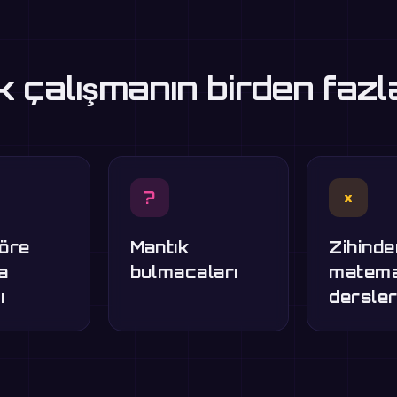
 çalışmanın birden fazl
?
×
göre
Mantık
Zihinde
ma
bulmacaları
matema
ı
dersler