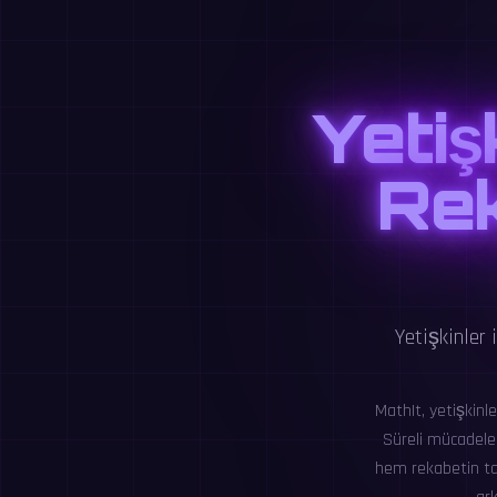
Yetiş
Rek
Yetişkinler 
MathIt, yetişkinl
Süreli mücadelele
hem rekabetin tadı