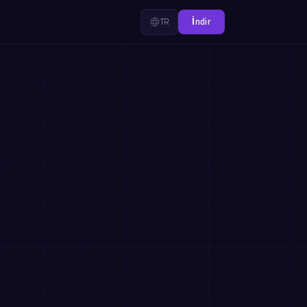
TR
İndir