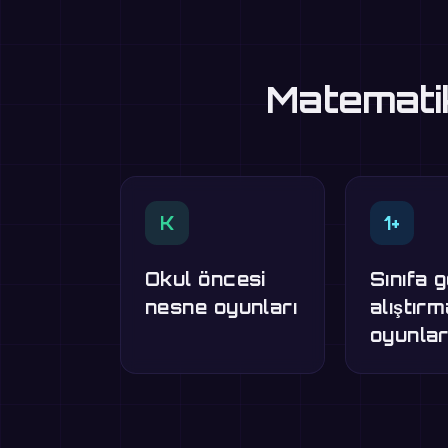
Matematik
K
1+
Okul öncesi
Sınıfa 
nesne oyunları
alıştır
oyunlar