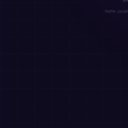
ark
MathIt, çocukl