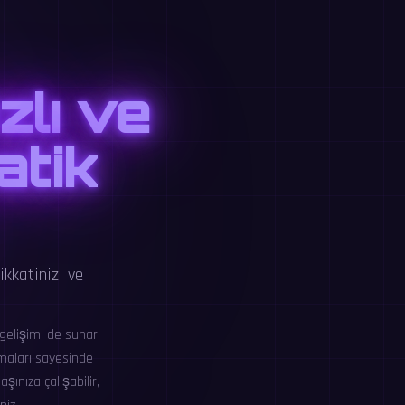
zlı ve
atik
ikkatinizi ve
gelişimi de sunar.
ırmaları sayesinde
şınıza çalışabilir,