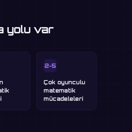
a yolu var
2-5
n
Çok oyunculu
tik
matematik
i
mücadeleleri