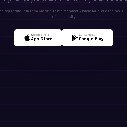
adaşlarınızla yarışabilir ve her turda daha hızlı düşünmeyi öğrenebilirsi
ar, öğrenciler, aileler ve yetişkinler için matematik becerilerini güçlendiren 100
tarafından seviliyor.
Şuradan indir:
ŞURADAN EDİN:
App Store
Google Play