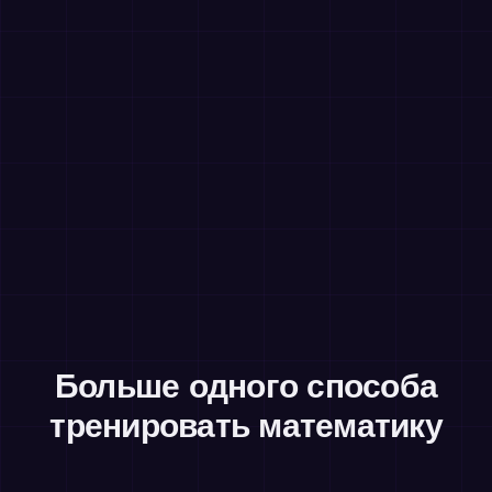
Больше одного способа
тренировать математику