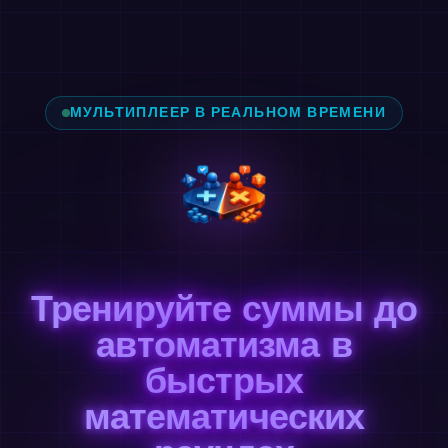
МУЛЬТИПЛЕЕР В РЕАЛЬНОМ ВРЕМЕНИ
Тренируйте суммы до
автоматизма в
быстрых
математических