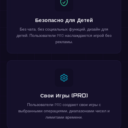
Безопасно для Детей
Без чата, без социальных функций, дизайн для
детей. Пользователи PRO наслаждаются игрой без
рекламы.
Свои Игры (PRO)
Пользователи PRO создают свои игры с
выбранными операциями, диапазонами чисел и
лимитами времени.