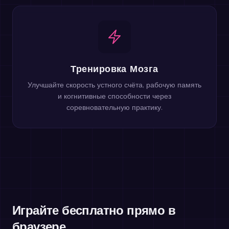
Тренировка Мозга
Улучшайте скорость устного счёта, рабочую память
и когнитивные способности через
соревновательную практику.
Играйте бесплатно прямо в
браузере