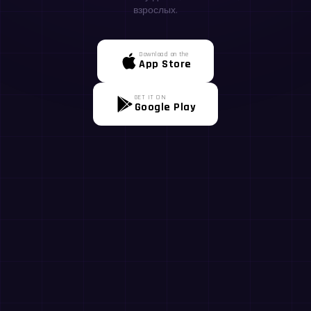
взрослых.
Download on the
App Store
GET IT ON
Google Play