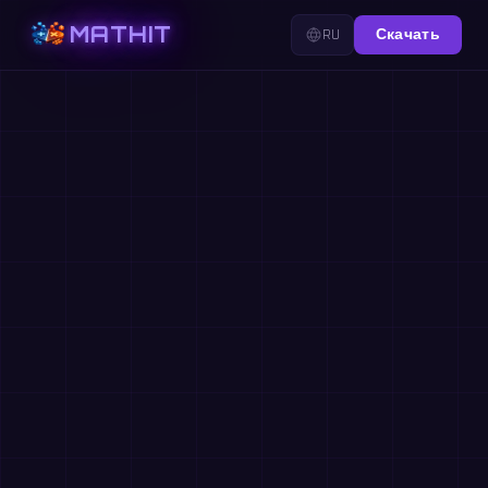
MATHIT
RU
Скачать