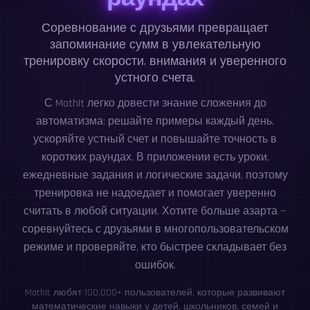
Соревнование с друзьями превращает
запоминание сумм в увлекательную
тренировку скорости, внимания и уверенного
устного счета.
С MathIt легко довести знание сложения до
автоматизма: решайте примеры каждый день,
ускоряйте устный счет и повышайте точность в
коротких раундах. В приложении есть уроки,
ежедневные задания и логические задачи, поэтому
тренировка не надоедает и помогает уверенно
считать в любой ситуации. Хотите больше азарта —
соревнуйтесь с друзьями в многопользовательском
режиме и проверяйте, кто быстрее складывает без
ошибок.
MathIt любят 100,000+ пользователей, которые развивают
математические навыки у детей, школьников, семей и