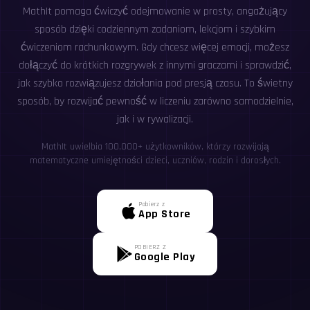
MathIt pomaga ćwiczyć odejmowanie w prosty, angażujący
sposób dzięki codziennym zadaniom, lekcjom i szybkim
ćwiczeniom rachunkowym. Gdy chcesz więcej emocji, możesz
dołączyć do krótkich rozgrywek z innymi graczami i sprawdzić,
jak szybko rozwiązujesz działania pod presją czasu. To świetny
sposób, by rozwijać pewność w liczeniu zarówno samodzielnie,
jak i w rywalizacji.
MathIt uwielbia 100,000+ użytkowników, którzy rozwijają
matematyczne umiejętności dzieci, uczniów, rodzin i dorosłych.
Pobierz z
App Store
POBIERZ Z
Google Play