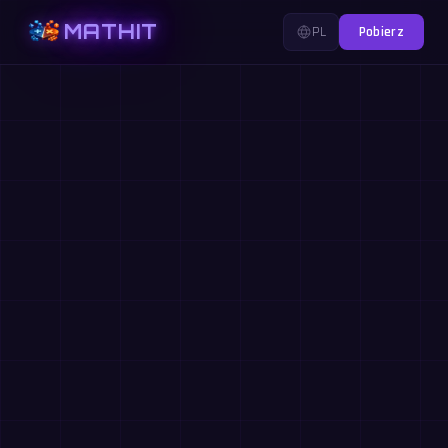
MATHIT
PL
Pobierz