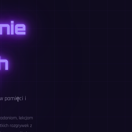
nie
h
w pamięci i
zadaniom, lekcjom
tkich rozgrywek z