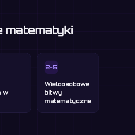
ie matematyki
2-5
Wieloosobowe
a w
bitwy
matematyczne