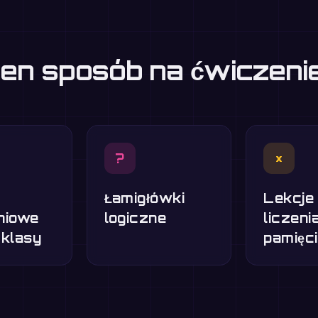
eden sposób na ćwiczen
?
×
Łamigłówki
Lekcje
niowe
logiczne
liczeni
 klasy
pamięci