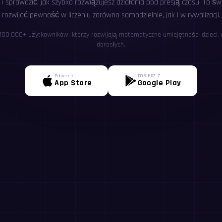
i sprawdzić, jak szybko rozwiązujesz działania pod presją czasu. To ś
rozwijać pewność w liczeniu zarówno samodzielnie, jak i w rywalizacji.
 100,000+ użytkowników, którzy rozwijają matematyczne umiejętności dzieci, u
dorosłych.
Pobierz z
POBIERZ Z
App Store
Google Play