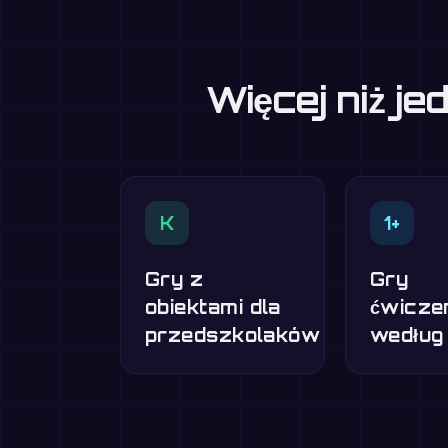
Więcej niż j
K
1+
Gry z
Gry
obiektami dla
ćwicze
przedszkolaków
według