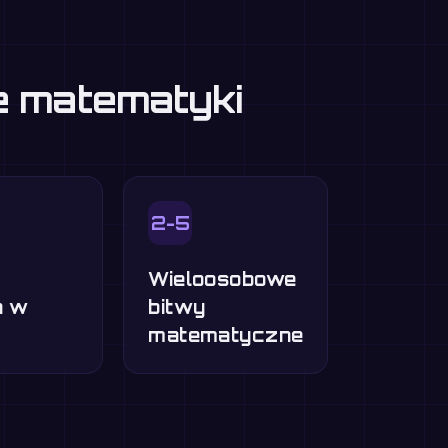
ie matematyki
2-5
Wieloosobowe
a w
bitwy
matematyczne