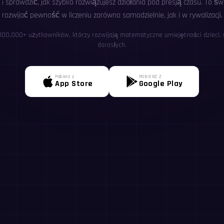
i sprawdzić, jak szybko rozwiązujesz działania pod presją czasu. To ś
rozwijać pewność w liczeniu zarówno samodzielnie, jak i w rywalizacji.
 100,000+ użytkowników, którzy rozwijają matematyczne umiejętności dzieci, u
dorosłych.
Pobierz z
POBIERZ Z
App Store
Google Play