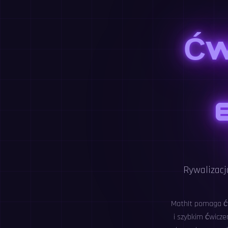
Ćw
Rywalizacj
MathIt pomaga ćw
i szybkim ćwicze