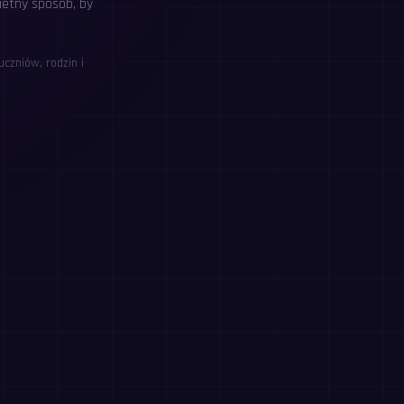
wietny sposób, by
czniów, rodzin i