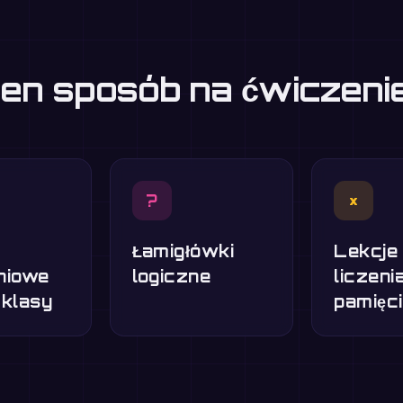
eden sposób na ćwiczen
?
×
Łamigłówki
Lekcje
niowe
logiczne
liczeni
 klasy
pamięci