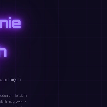
nie
h
w pamięci i
zadaniom, lekcjom
tkich rozgrywek z