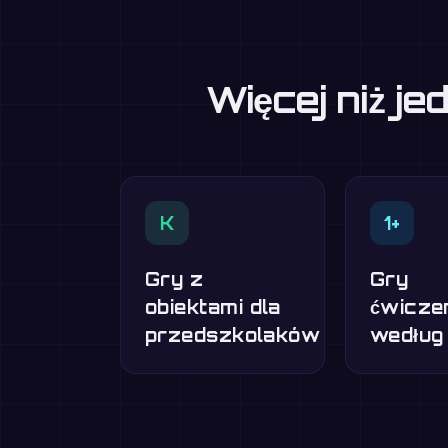
Więcej niż j
K
1+
Gry z
Gry
obiektami dla
ćwicze
przedszkolaków
według