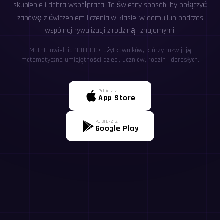
skupienie i dobra współpraca. To świetny sposób, by połączyć
zabawę z ćwiczeniem liczenia w klasie, w domu lub podczas
wspólnej rywalizacji z rodziną i znajomymi.
MathIt uwielbia 100,000+ użytkowników, którzy rozwijają
matematyczne umiejętności dzieci, uczniów, rodzin i dorosłych.
Pobierz z
App Store
POBIERZ Z
Google Play