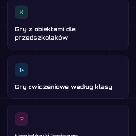
K
Gry z obiektami dla
przedszkolaków
1+
Gry ćwiczeniowe według klasy
?
Łamigłówki logiczne