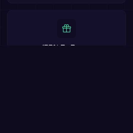
100% Za Darmo
Wszystkie podstawowe funkcje są darmowe. Bitwy
multiplayer, poziomy trudności, rankingi i 20 języków w
zestawie.