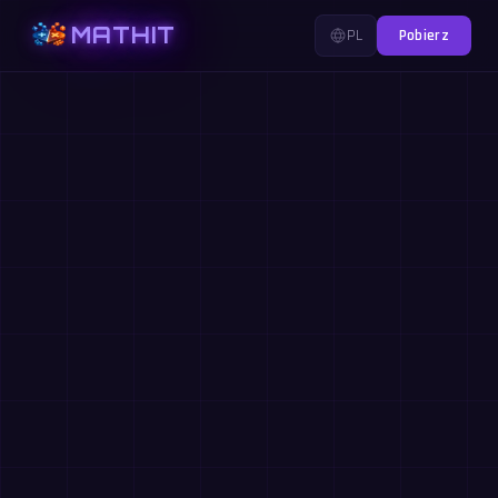
MATHIT
PL
Pobierz