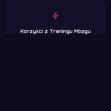
Korzyści z Treningu Mózgu
Popraw szybkość rachunku pamięciowego, pamięć
roboczą i przetwarzanie poznawcze poprzez rywalizacyjną
praktykę.
Wypróbuj teraz: 60-