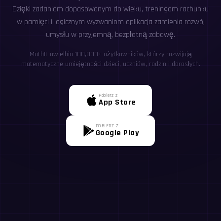
Dzięki zadaniom dopasowanym do wieku, treningom rachunku
w pamięci i logicznym wyzwaniom aplikacja zamienia rozwój
umysłu w przyjemną, bezpłatną zabawę.
MathIt uwielbia 100,000+ użytkowników, którzy rozwijają
matematyczne umiejętności dzieci, uczniów, rodzin i dorosłych.
Pobierz z
App Store
POBIERZ Z
Google Play