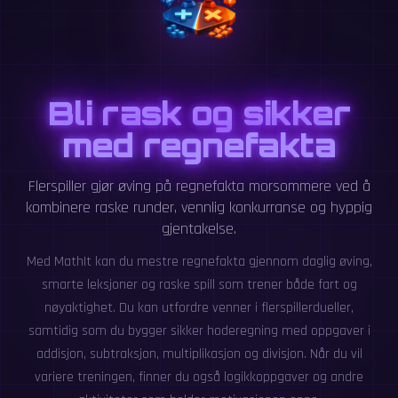
Bli rask og sikker
med regnefakta
Flerspiller gjør øving på regnefakta morsommere ved å
kombinere raske runder, vennlig konkurranse og hyppig
gjentakelse.
Med MathIt kan du mestre regnefakta gjennom daglig øving,
smarte leksjoner og raske spill som trener både fart og
nøyaktighet. Du kan utfordre venner i flerspillerdueller,
samtidig som du bygger sikker hoderegning med oppgaver i
addisjon, subtraksjon, multiplikasjon og divisjon. Når du vil
variere treningen, finner du også logikkoppgaver og andre