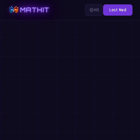
MATHIT
NO
Last Ned