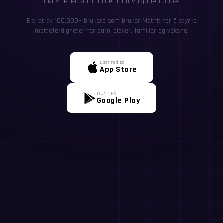
aktiviteter som holder motivasjonen oppe.
Elsket av 100,000+ brukere som bruker MathIt for å styrke
matteferdigheter for barn, elever, familier og voksne.
Last ned på
App Store
HENT PÅ
Google Play