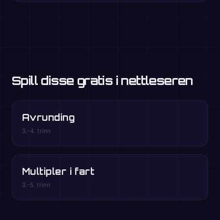
Spill disse gratis i nettleseren
Avrunding
3.–4. trinn
Multipler i fart
3.–5. trinn