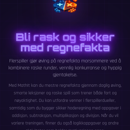
Bli rask og sikker
med regnefakta
Flerspiller gjør øving på regnefakta morsommere ved å
kombinere raske runder, vennlig konkurranse og hyppig
gjentakelse.
Med MathIt kan du mestre regnefakta gjennom daglig øving,
smarte leksjoner og raske spill som trener både fart og
nøyaktighet. Du kan utfordre venner i flerspillerdueller,
samtidig som du bygger sikker hoderegning med oppgaver i
addisjon, subtraksjon, multiplikasjon og divisjon. Når du vil
variere treningen, finner du også logikkoppgaver og andre