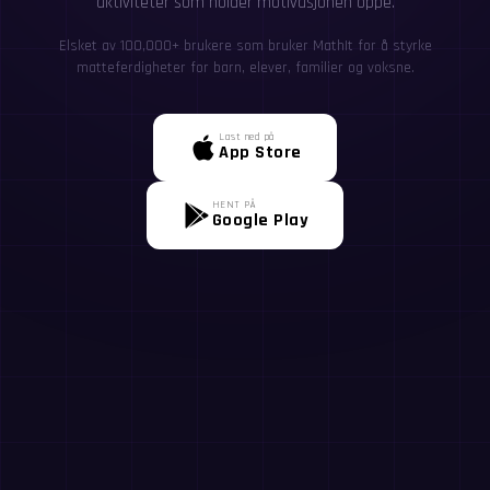
aktiviteter som holder motivasjonen oppe.
Elsket av 100,000+ brukere som bruker MathIt for å styrke
matteferdigheter for barn, elever, familier og voksne.
Last ned på
App Store
HENT PÅ
Google Play