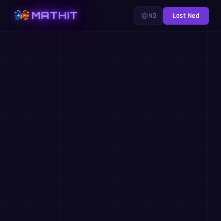
MATHIT
NO
Last Ned