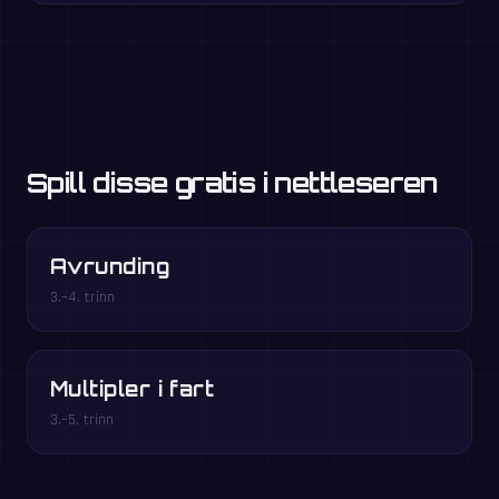
Spill disse gratis i nettleseren
Avrunding
3.–4. trinn
Multipler i fart
3.–5. trinn