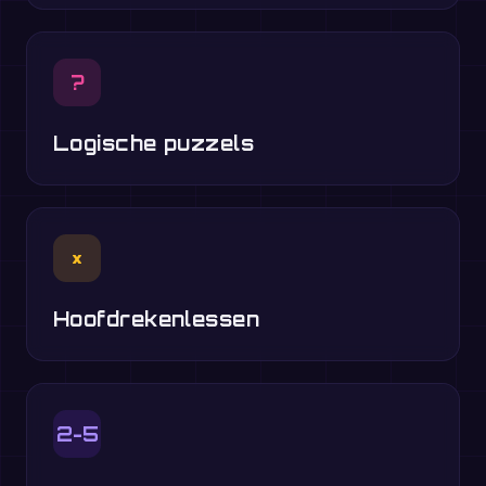
?
Logische puzzels
×
Hoofdrekenlessen
2-5