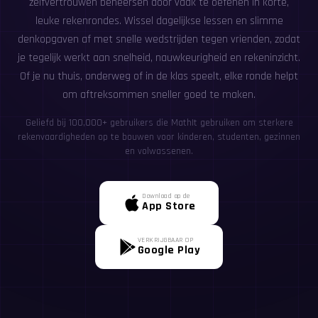
zelfvertrouwen beheersen door vaak te oefenen in korte,
leuke rekenrondes. Wissel dagelijkse lessen en slimme
denkopgaven af met snelle wedstrijden tegen vrienden, zodat
je tegelijk werkt aan snelheid, nauwkeurigheid en rekeninzicht.
Of je nu thuis, onderweg of in de klas speelt, elke ronde helpt
om aftreksommen sneller goed te maken.
Geliefd bij 100,000+ gebruikers die MathIt gebruiken om sterkere
rekenvaardigheden op te bouwen voor kinderen, studenten, gezinnen
en volwassenen.
Download op de
App Store
VERKRIJGBAAR OP
Google Play