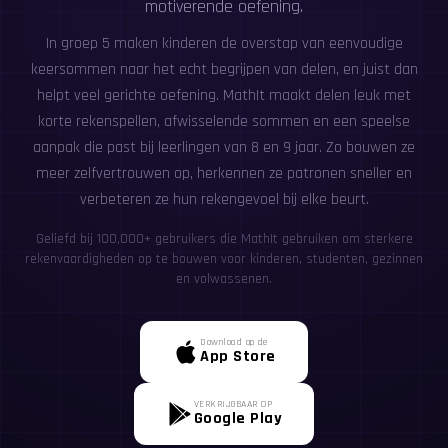
motiverende oefening.
In groep 5 maken kinderen de overstap van eenvoudige
keersommen naar het echt begrijpen van delen, en juist dan
helpt veel gerichte oefening. MathIt maakt delen leuk met
korte rekenspellen, afwisselende sommen en een speelse
aanpak die past bij leerlingen van 8 en 9 jaar. Zo bouwen ze
meer zelfvertrouwen op, herkennen ze patronen sneller en
verbeteren ze hun rekengevoel bij elke beurt.
Geliefd bij 100,000+ gebruikers die MathIt gebruiken om sterkere
rekenvaardigheden op te bouwen voor kinderen, studenten, gezinnen
en volwassenen.
Download op de
App Store
VERKRIJGBAAR OP
Google Play