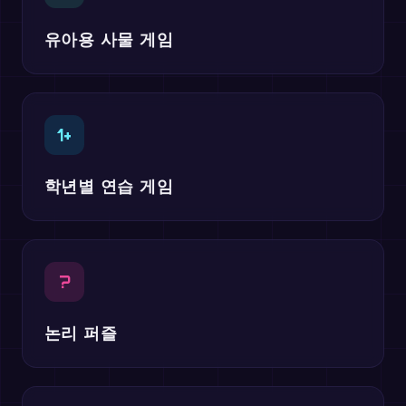
유아용 사물 게임
1+
학년별 연습 게임
?
논리 퍼즐