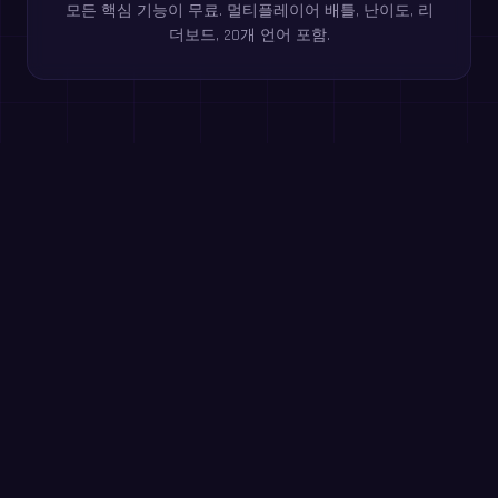
모든 핵심 기능이 무료. 멀티플레이어 배틀, 난이도, 리
더보드, 20개 언어 포함.
브라우저에서 무료로 플레이하세요
제곱수
초등 4~6학년
x 구하기
초등 6학년+