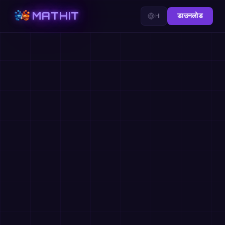
MATHIT
HI
डाउनलोड