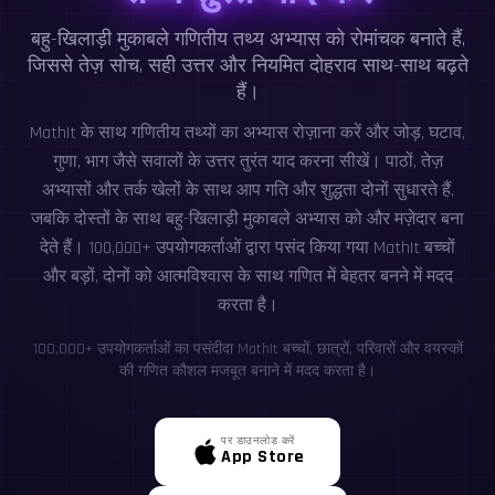
बहु-खिलाड़ी मुकाबले गणितीय तथ्य अभ्यास को रोमांचक बनाते हैं,
जिससे तेज़ सोच, सही उत्तर और नियमित दोहराव साथ-साथ बढ़ते
हैं।
MathIt के साथ गणितीय तथ्यों का अभ्यास रोज़ाना करें और जोड़, घटाव,
गुणा, भाग जैसे सवालों के उत्तर तुरंत याद करना सीखें। पाठों, तेज़
अभ्यासों और तर्क खेलों के साथ आप गति और शुद्धता दोनों सुधारते हैं,
जबकि दोस्तों के साथ बहु-खिलाड़ी मुकाबले अभ्यास को और मज़ेदार बना
देते हैं। 100,000+ उपयोगकर्ताओं द्वारा पसंद किया गया MathIt बच्चों
और बड़ों, दोनों को आत्मविश्वास के साथ गणित में बेहतर बनने में मदद
करता है।
100,000+ उपयोगकर्ताओं का पसंदीदा MathIt बच्चों, छात्रों, परिवारों और वयस्कों
की गणित कौशल मजबूत बनाने में मदद करता है।
पर डाउनलोड करें
App Store