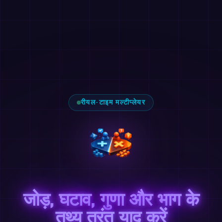
रीयल-टाइम मल्टीप्लेयर
जोड़, घटाव, गुणा और भाग के
तथ्य तुरंत याद करें