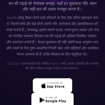
घर की पढ़ाई को रोमांचक बनाइए, जहाँ हर मुकाबला गति, ध्यान
और सही हल की आदत मजबूत करता है।
MathIt घरेलू शिक्षा करने वाले परिवारों के लिए ऐसा गणित मुकाबला देता
है, जिसमें बच्चे और बड़े दोनों अपनी गति, सटीकता और आत्मविश्वास को
परख सकते हैं। समयबद्ध आमने-सामने राउंड, स्तरानुसार सवाल और रोज़
का संरचित अभ्यास मिलकर घर की पढ़ाई को अधिक नियमित, मज़ेदार
और असरदार बनाते हैं। केवल मुकाबला ही नहीं, इसमें कक्षा-अनुसार पाठ,
छोटे बच्चों के लिए दृश्य आधारित गिनती खेल, तर्क पहेलियाँ और मानसिक
गणना अभ्यास भी हैं, ताकि सीखना हर दिन संतुलित रहे।
100,000+ उपयोगकर्ताओं का पसंदीदा MathIt बच्चों, छात्रों, परिवारों और वयस्कों
की गणित कौशल मजबूत बनाने में मदद करता है।
पर डाउनलोड करें
App Store
पर प्राप्त करें
Google Play