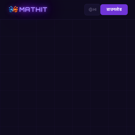
MATHIT
HI
डाउनलोड