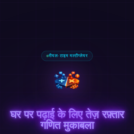
रीयल-टाइम मल्टीप्लेयर
घर पर पढ़ाई के लिए तेज़ रफ़्तार
गणित मुकाबला