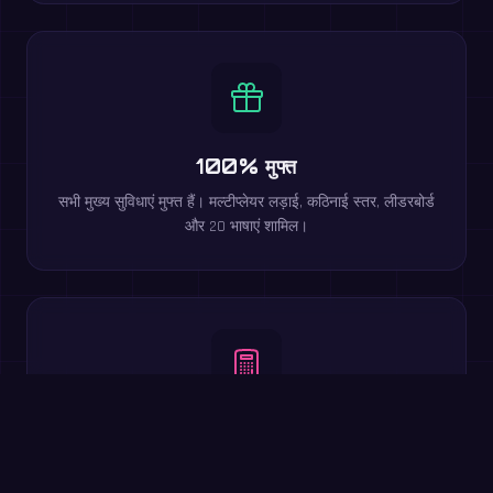
100% मुफ्त
सभी मुख्य सुविधाएं मुफ्त हैं। मल्टीप्लेयर लड़ाई, कठिनाई स्तर, लीडरबोर्ड
और 20 भाषाएं शामिल।
सभी गणित संक्रियाएं
जोड़, घटाव, गुणा, भाग, वर्गमूल और घात। पूर्ण अंकगणित कवरेज।