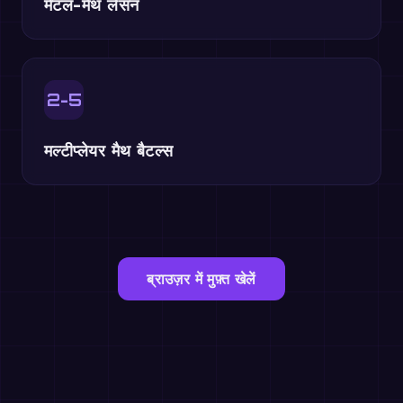
मेंटल-मैथ लेसन
2-5
मल्टीप्लेयर मैथ बैटल्स
ब्राउज़र में मुफ़्त खेलें