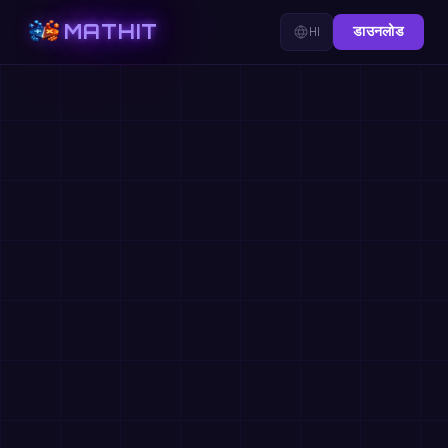
MATHIT
HI
डाउनलोड