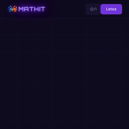
MATHIT
FI
Lataa