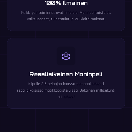
100% Ilmainen
Kaikki ydintoiminnot ovat ilmaisia. Moninpelitaistelut,
vaikeustasot, tulostaulut ja 20 kieltä mukana.
Reaaliaikainen Moninpeli
Kilpaile 2-5 pelaajan kanssa samanaikaisesti
reaaliaikaisissa matikkataisteluissa. Jokainen millisekunti
ratkaisee!