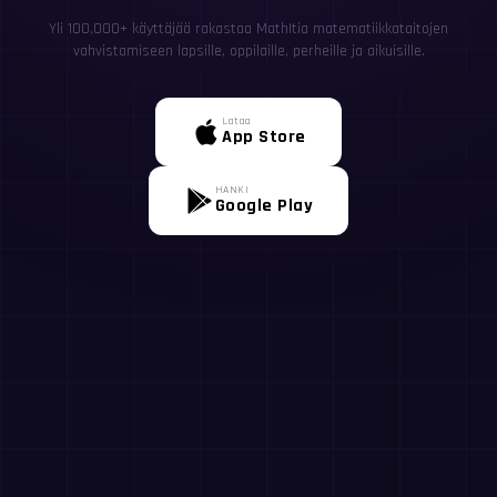
Yli 100,000+ käyttäjää rakastaa MathItia matematiikkataitojen
vahvistamiseen lapsille, oppilaille, perheille ja aikuisille.
Lataa
App Store
HANKI
Google Play