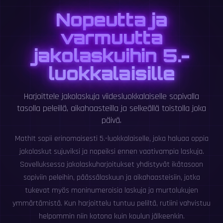
Nopeutta ja
varmuutta
jakolaskuihin 5.-
luokkalaisille
Harjoittele jakolaskuja viidesluokkalaiselle sopivalla
tasolla peleillä, aikahaasteilla ja selkeällä toistolla joka
päivä.
MathIt sopii erinomaisesti 5.-luokkalaiselle, joka haluaa oppia
jakolaskut sujuviksi ja nopeiksi ennen vaativampia laskuja.
Sovelluksessa jakolaskuharjoitukset yhdistyvät ikätasoon
sopiviin peleihin, päässälaskuun ja aikahaasteisiin, jotka
tukevat myös moninumeroisia laskuja ja murtolukujen
ymmärtämistä. Kun harjoittelu tuntuu peliltä, rutiini vahvistuu
helpommin niin kotona kuin koulun jälkeenkin.