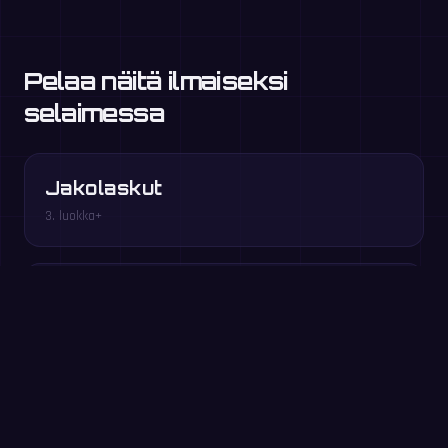
Pelaa näitä ilmaiseksi
selaimessa
Jakolaskut
3. luokka+
Tekijäparit
3.–5. luokka
Pelaa ilmaiseksi selaimessa →