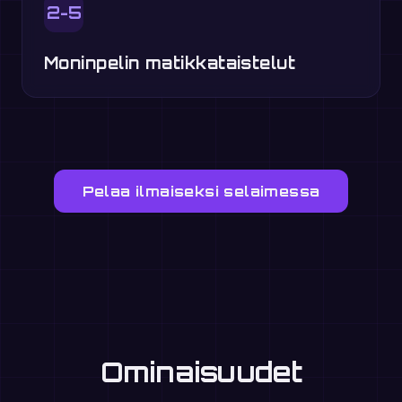
2-5
Moninpelin matikkataistelut
Pelaa ilmaiseksi selaimessa
Ominaisuudet