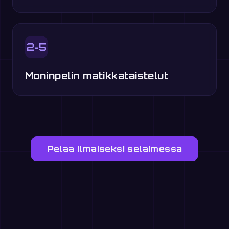
2-5
Moninpelin matikkataistelut
Pelaa ilmaiseksi selaimessa