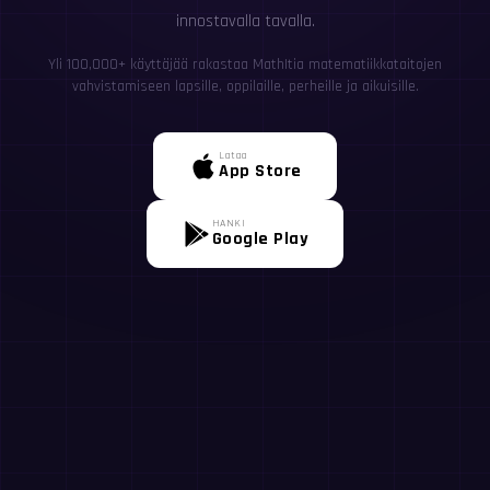
innostavalla tavalla.
Yli 100,000+ käyttäjää rakastaa MathItia matematiikkataitojen
vahvistamiseen lapsille, oppilaille, perheille ja aikuisille.
Lataa
App Store
HANKI
Google Play