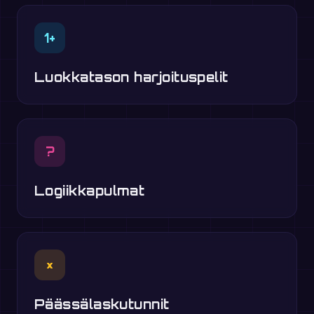
1+
Luokkatason harjoituspelit
?
Logiikkapulmat
×
Päässälaskutunnit