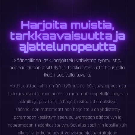
Harjoita muistia,
tarkkaavaisuutta ja
ajattelunopeutta
Säännöllinen laskuharjoittelu vahvistaa työmuistia,
nopeaa tiedonkäsittelyä ja tarkkaavaisuutta hauskalla,
ikään sopivalla tavalla.
MathIt auttaa kehittämään työmuistia, käsittelynopeutta ja
tarkkaavaisuutta monipuolisilla matematiikkapeleillä, loogisilla
pulmilla ja päivittäisillä harjoituksilla. Tutkimuksissa
säännöllinen matemaattinen harjoittelu on yhdistetty
parempaan keskittymiseen, sujuvampaan päättelyyn ja
nopeampaan tiedonkäsittelyyn. Sovellus sopii niin lapsille kuin
aikuisille, jotka haluavat vahvistaa ajattelutaitojaan