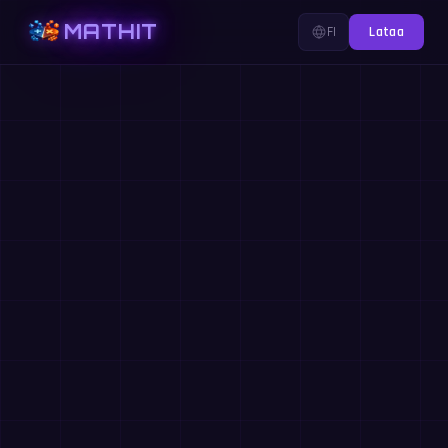
MATHIT
FI
Lataa